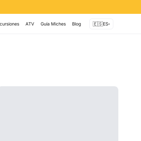
🇪🇸
cursiones
ATV
Guía Miches
Blog
ES
▾