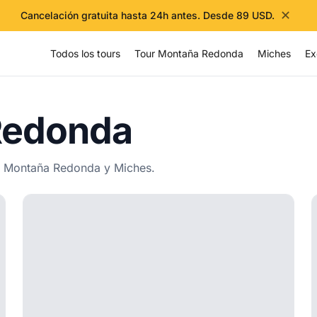
✕
Cancelación gratuita hasta 24h antes. Desde 89 USD.
Todos los tours
Tour Montaña Redonda
Miches
Ex
Redonda
ara Montaña Redonda y Miches.