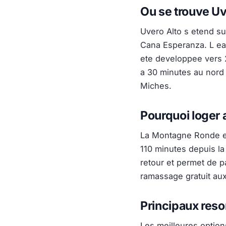
Ou se trouve Uv
Uvero Alto s etend su
Cana Esperanza. L ea
ete developpee vers 2
a 30 minutes au nord
Miches.
Pourquoi loger 
La Montagne Ronde es
110 minutes depuis la
retour et permet de p
ramassage gratuit aux
Principaux reso
Les meilleures option